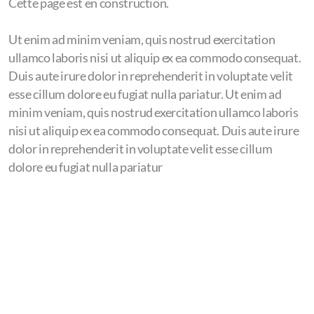
Cette page est en construction.
2025
Ut enim ad minim veniam, quis nostrud exercitation
ullamco laboris nisi ut aliquip ex ea commodo consequat.
Duis aute irure dolor in reprehenderit in voluptate velit
esse cillum dolore eu fugiat nulla pariatur. Ut enim ad
minim veniam, quis nostrud exercitation ullamco laboris
nisi ut aliquip ex ea commodo consequat. Duis aute irure
dolor in reprehenderit in voluptate velit esse cillum
dolore eu fugiat nulla pariatur