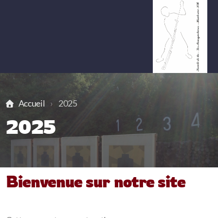
Membres
Accueil
2025
Comité
2025
Historique
Programmes
Agenda
Bienvenue sur notre site